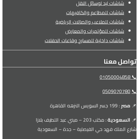
شاشات ليد لوسائل النقل
شاشات للمطاعم والكافيهات
شاشات للملاعب والصالات الرياضية
شاشات للمؤتمرات والمعارض
شاشات داخلية للمسارح وقاعات الحفلات
تواصل معنا
📞 01050004858
0509070780
📞
📌
مصر
: 199 جسر السويس النزهه القاهرة
📌
السعودية
: مكتب 203 – مبني عبد اللطيف بلازا
شارع الملك فهد حي الفيصلية – جدة – السعودية