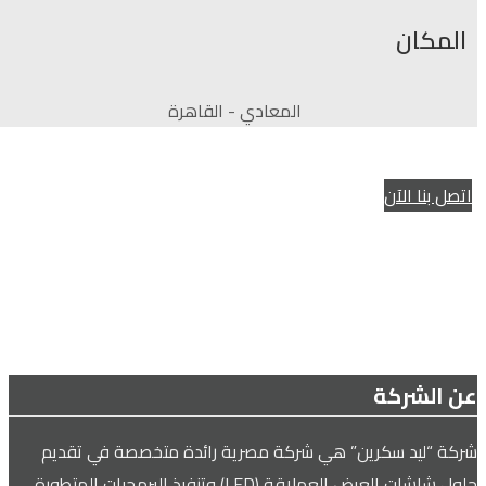
المكان
المعادي - القاهرة
اتصل بنا الآن
خدمة تركيب شاشات الاعلانات العملاقه
لجميع الشركات والمؤسسات الكبرى
عن الشركة
شركة “ليد سكرين” هي شركة مصرية رائدة متخصصة في تقديم
حلول شاشات العرض العملاقة (LED) وتنفيذ البرمجيات المتطورة.